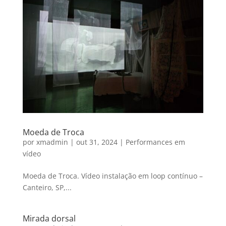
Moeda de Troca
por
xmadmin
|
out 31, 2024
|
Performances em
vídeo
Moeda de Troca. Vídeo instalação em loop contínuo –
Canteiro, SP,...
Mirada dorsal