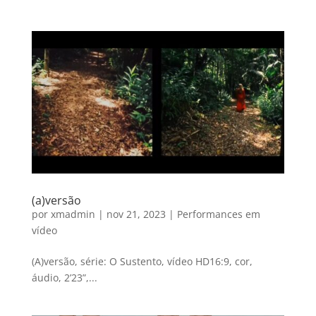
(a)versão
por
xmadmin
|
nov 21, 2023
|
Performances em
vídeo
(A)versão, série: O Sustento, vídeo HD16:9, cor,
áudio, 2’23”,...