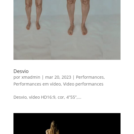
Desvio
por
xmadmin
|
mar 20, 2023
|
Performances
,
Performances em vídeo
,
Video performances
Desvio, vídeo HD16:9, cor, 4”55”,...