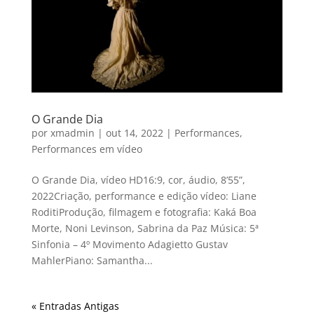
O Grande Dia
por
xmadmin
|
out 14, 2022
|
Performances
,
Performances em vídeo
O Grande Dia, vídeo HD16:9, cor, áudio, 8’55”,
2022Criação, performance e edição vídeo: Liane
RoditiProdução, filmagem e fotografia: Kaká Boa
Morte, Noni Levinson, Sabrina da Paz Música: 5ª
Sinfonia – 4º Movimento Adagietto Gustav
MahlerPiano: Samantha...
« Entradas Antigas