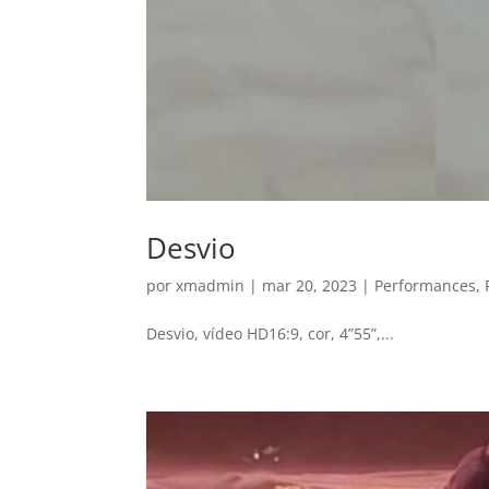
Desvio
por
xmadmin
|
mar 20, 2023
|
Performances
,
Desvio, vídeo HD16:9, cor, 4”55”,...