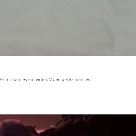
Performances em vídeo
,
Video performances